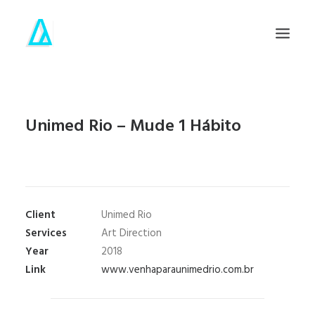
PÁGINA INICIAL
Unimed Rio – Mude 1 Hábito
SOBRE
SEARCH
Client
Unimed Rio
Services
Art Direction
Year
2018
Link
www.venhaparaunimedrio.com.br